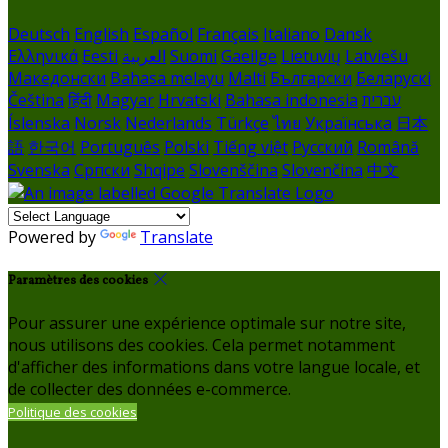
Deutsch
English
Español
Français
Italiano
Dansk
Ελληνικά
Eesti
العربية
Suomi
Gaeilge
Lietuvių
Latviešu
Македонски
Bahasa melayu
Malti
Български
Беларускі
Čeština
हिंदी
Magyar
Hrvatski
Bahasa indonesia
עברית
Íslenska
Norsk
Nederlands
Türkçe
ไทย
Українська
日本
語
한국어
Português
Polski
Tiếng việt
Русский
Română
Svenska
Српски
Shqipe
Slovenščina
Slovenčina
中文
Powered by
Translate
Paramètres des cookies
Pour assurer une expérience optimale sur notre site,
nous utilisons des cookies. Cela permet notamment
d'afficher des informations dans votre langue locale, et
de collecter des données e-commerce.
Politique des cookies