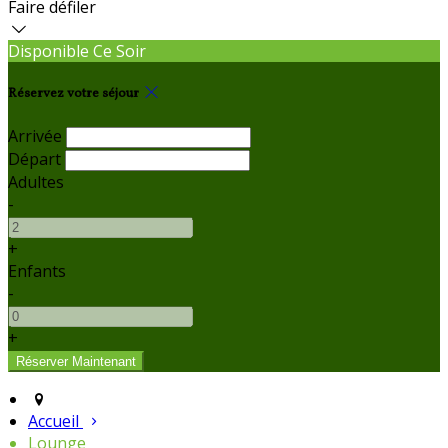
Faire défiler
Disponible Ce Soir
Réservez votre séjour
Arrivée
Départ
Adultes
-
+
Enfants
-
+
Accueil
Lounge