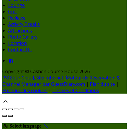
Lounge
Golf
Reviews
Activity Breaks
Attractions
Photo Gallery
Location
Contact Us
Copyright ©
Cashen Course House 2026
PMS sur Cloud, Site Internet, Moteur de Réservation &
Channel Manager par GuestDiary.com
|
Plan du site
|
Politique des cookies
|
Termes et Conditions
Select language