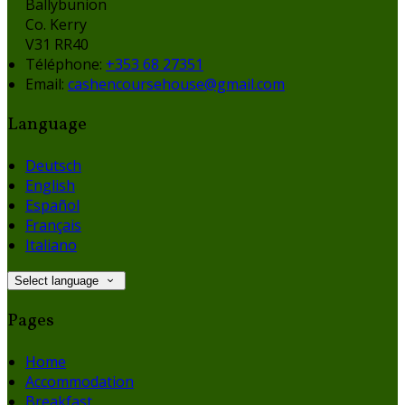
Ballybunion
Co. Kerry
V31 RR40
Téléphone
:
+353 68 27351
Email:
cashencoursehouse@gmail.com
Language
Deutsch
English
Español
Français
Italiano
Select language
Pages
Home
Accommodation
Breakfast