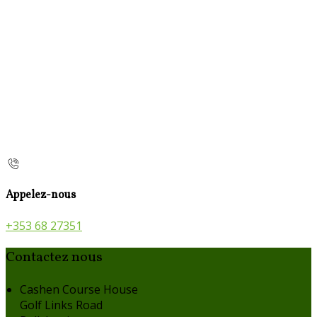
Appelez-nous
+353 68 27351
Contactez nous
Cashen Course House
Golf Links Road