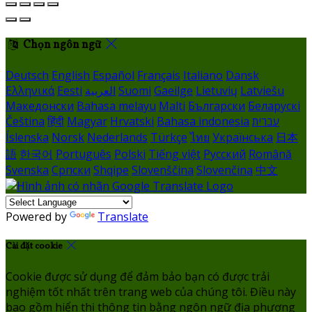
Chọn ngôn ngữ
Deutsch
English
Español
Français
Italiano
Dansk
Ελληνικά
Eesti
العربية
Suomi
Gaeilge
Lietuvių
Latviešu
Македонски
Bahasa melayu
Malti
Български
Беларускі
Čeština
हिंदी
Magyar
Hrvatski
Bahasa indonesia
עברית
Íslenska
Norsk
Nederlands
Türkçe
ไทย
Українська
日本
語
한국어
Português
Polski
Tiếng việt
Русский
Română
Svenska
Српски
Shqipe
Slovenščina
Slovenčina
中文
Powered by
Translate
Cài đặt cookie
Cookie được sử dụng để đảm bảo bạn có được trải
nghiệm tốt nhất trên trang web của chúng tôi. Điều này
bao gồm hiển thị thông tin bằng ngôn ngữ địa phương