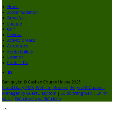
Home
Accommodation
Breakfast
Lounge
Golf
Reviews
Activity Breaks
Attractions
Photo Gallery
Location
Contact Us
Bản quyền
©
Cashen Course House 2026
Cloud Diary PMS, Website, Booking Engine & Channel
Manager by GuestDiary.com
|
Sơ đồ trang web
|
Chính
sách
|
Điều khoản và điều kiện