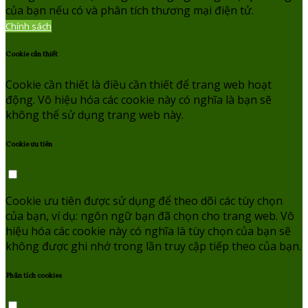
của bạn nếu có và phân tích thương mại điện tử.
Chính sách
Cookie cần thiết
Cookie cần thiết là điều cần thiết để trang web hoạt
động. Vô hiệu hóa các cookie này có nghĩa là bạn sẽ
không thể sử dụng trang web này.
Cookie ưu tiên
Cookie ưu tiên được sử dụng để theo dõi các tùy chọn
của bạn, ví dụ: ngôn ngữ bạn đã chọn cho trang web. Vô
hiệu hóa các cookie này có nghĩa là tùy chọn của bạn sẽ
không được ghi nhớ trong lần truy cập tiếp theo của bạn.
Phân tích cookies