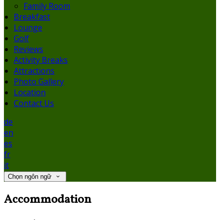
Family Room
Breakfast
Lounge
Golf
Reviews
Activity Breaks
Attractions
Photo Gallery
Location
Contact Us
de
en
es
fr
it
Chọn ngôn ngữ
Accommodation