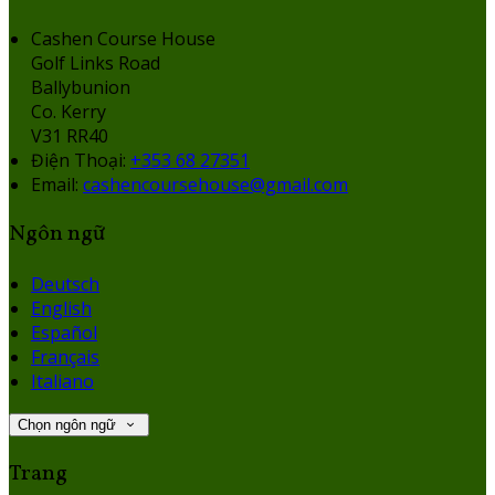
Cashen Course House
Golf Links Road
Ballybunion
Co. Kerry
V31 RR40
Điện Thoại
:
+353 68 27351
Email:
cashencoursehouse@gmail.com
Ngôn ngữ
Deutsch
English
Español
Français
Italiano
Chọn ngôn ngữ
Trang