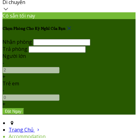
Di chuyển
Có sẵn tối nay
Chọn Phòng Cho Kỳ Nghỉ Của Bạn
Nhận phòng
Trả phòng
Người lớn
-
+
Trẻ em
-
+
Trang Chủ
Accommodation